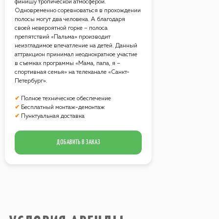
финишу тропической атмосферой.
Одновременно соревноваться в прохождении
полосы могут два человека. А благодаря
своей невероятной горке – полоса
УСЛОВИЯ АРЕНДЫ
препятствий «Пальма» производит
неизгладимое впечатление на детей. Данный
аттракцион принимал неоднократное участие
в съемках программы «Мама, папа, я –
Стоимость аренды всех
спортивная семья» на телеканале «Санкт-
предоставляемых аттракционов
Петербург».
рассчитывается из учета работы на
площадке
в течение 4 часов
?
✔
Полное техническое обеспечение
Возможна любая форма оплаты
✔
Бесплатный монтаж-демонтаж
услуг.
✔
Пунктуальная доставка
Все аттракционы обслуживает наш
технический персонал.
ДОБАВИТЬ В ЗАКАЗ
В стоимость аренды всех
аттракционов включен
бесплатный
монтаж-демонтаж
.
Электричество
, необходимое для
работы аттракционов на площадке,
предоставляет Заказчик
.