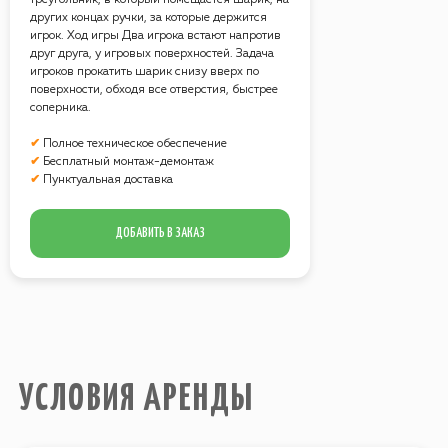
треугольник, в который помещается шарик, на
других концах ручки, за которые держится
УСЛОВИЯ АРЕНДЫ
игрок. Ход игры Два игрока встают напротив
друг друга, у игровых поверхностей. Задача
игроков прокатить шарик снизу вверх по
поверхности, обходя все отверстия, быстрее
Стоимость аренды всех
соперника.
предоставляемых аттракционов
рассчитывается из учета работы на
✔
Полное техническое обеспечение
площадке
в течение 4 часов
?
✔
Бесплатный монтаж-демонтаж
Возможна любая форма оплаты
✔
Пунктуальная доставка
услуг.
Все аттракционы обслуживает наш
ДОБАВИТЬ В ЗАКАЗ
технический персонал.
В стоимость аренды всех
аттракционов включен
бесплатный
монтаж-демонтаж
.
Электричество
, необходимое для
работы аттракционов на площадке,
предоставляет Заказчик
.