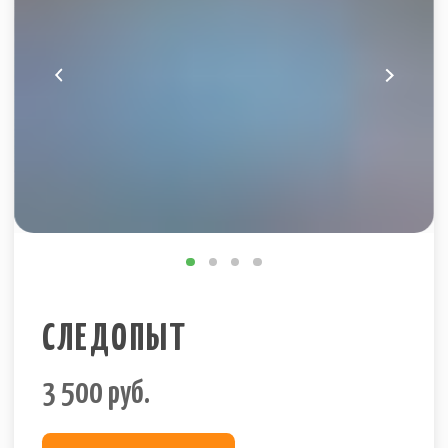
СЛЕДОПЫТ
3 500
руб.
Размер – 3м х 2м
Аттракцион «Следопыт» — это испытание на
ловкость для детей. От старта до финиша
нужно пройти по следам, разворачивая ноги
так же, как нарисовано на специальном
коврике.
✔
Полное техническое обеспечение
✔
Бесплатный монтаж-демонтаж
✔
Пунктуальная доставка