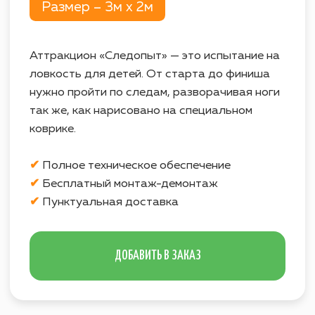
ДОБАВИТЬ В ЗАКАЗ
УСЛОВИЯ АРЕНДЫ
Стоимость аренды всех
предоставляемых аттракционов
рассчитывается из учета работы на
площадке
в течение 4 часов
?
Возможна любая форма оплаты
услуг.
Все аттракционы обслуживает наш
технический персонал.
В стоимость аренды всех
аттракционов включен
бесплатный
монтаж-демонтаж
.
Электричество
, необходимое для