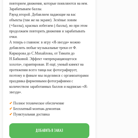
повторяем движения, которые появляются на нем.
Зарабатываем баллы.
Раунд второй. Добавляем падающие на вас
объекты (там же на экране). Зелёные ловим
(+баллы), красных избегаем (-баллы), но при этом
продолжаем повторять движения и зарабатывать
очки.
А теперь о главном: в игру «Я-звезда» можно
добавлять любые музыкальные треки от Ф.
УСЛОВИЯ АРЕНДЫ
Киркорова до С.Михайлова, от Тимати до
Н.Бабкиной. Эффект «непрекращающегося
хохота», гарантирован. И ещё, умный кинект на
протяжении всего танца вас фотографирует,
Стоимость аренды всех
поэтому в финале мы поделимся с организаторами
предоставляемых аттракционов
праздника фирменными фотографиями с
рассчитывается из учета работы на
количеством заработанных баллов и надписью «Я-
площадке
в течение 4 часов
?
звезда».
Возможна любая форма оплаты
услуг.
✔
Полное техническое обеспечение
✔
Бесплатный монтаж-демонтаж
Все аттракционы обслуживает наш
✔
Пунктуальная доставка
технический персонал.
В стоимость аренды всех
аттракционов включен
бесплатный
ДОБАВИТЬ В ЗАКАЗ
монтаж-демонтаж
.