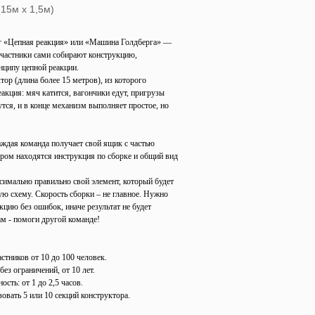
(15м х 1,5м)
г «Цепная реакция» или «Машина Голдберга» —
участники сами собирают конструкцию,
ципу цепной реакции.
тор (длина более 15 метров), из которого
еакция: мяч катится, вагончики едут, пригрузы
утся, и в конце механизм выполняет простое, но
!
аждая команда получает свой ящик с частью
ором находятся инструкция по сборке и общий вид
ксимально правильно свой элемент, который будет
ю схему. Скорость сборки – не главное. Нужно
кцию без ошибок, иначе результат не будет
ам - помоги другой команде!
ников от 10 до 100 человек.
з ограничений, от 10 лет.
ь: от 1 до 2,5 часов.
ать 5 или 10 секций конструктора.