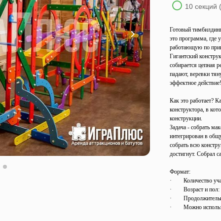
10 секций 
Готовый тимбилдин
это программа, где 
работающую по прин
Гигантский конструк
собирается цепная р
падают, веревки тян
эффектное действие
Как это работает? К
конструктора, в кот
конструкции.
Задача - собрать ма
интегрирован в общу
собрать всю констру
достигнут. Собрал с
Формат:
· Количество участ
· Возраст и пол: бе
· Продолжительност
· Можно использов