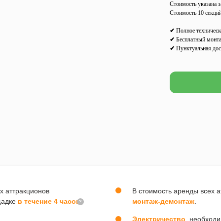
Стоимость указана з
Стоимость 10 секций
✔
Полное техническ
✔
Бесплатный монт
✔
Пунктуальная дос
х аттракционов
В стоимость аренды всех 
щадке
в течение 4 часов
монтаж-демонтаж
.
?
Электричество
, необход