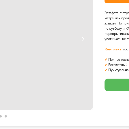
Эстафета Матр
матрешек пред
эстафет. Но по
по футболу и 
перепрыгивани
упоминать не ст
Комплект:
кос
✔
Полное техни
✔
Бесплатный 
✔
Пунктуальна