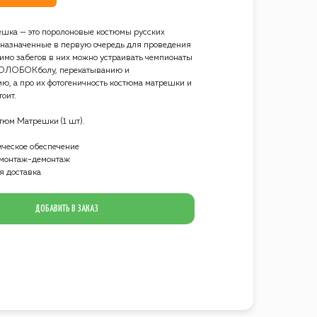
ешка — это поролоновые костюмы русских
назначенные в первую очередь для проведения
мимо забегов в них можно устраивать чемпионаты
КОЛОБОКболу, перекатыванию и
ю, а про их фотогеничность костюма матрешки и
оит.
тюм Матрешки (1 шт).
ческое обеспечение
монтаж-демонтаж
я доставка
ДОБАВИТЬ В ЗАКАЗ