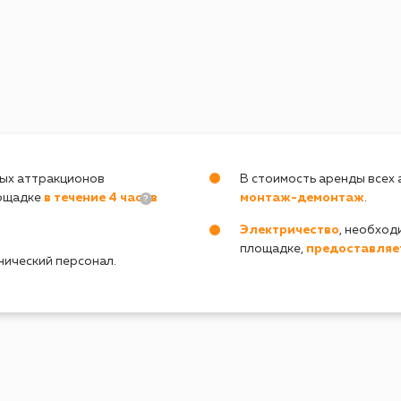
ых аттракционов
В стоимость аренды всех
лощадке
в течение 4 часов
монтаж-демонтаж
.
?
Электричество
, необход
площадке,
предоставляе
нический персонал.