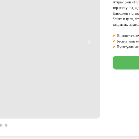
Аттракцион «Гол
тир наскучил, а 
Клюшкой в стенд
ближе к цели, то
закрытых помеще
✔
Полное технич
✔
Бесплатный м
✔
Пунктуальная 