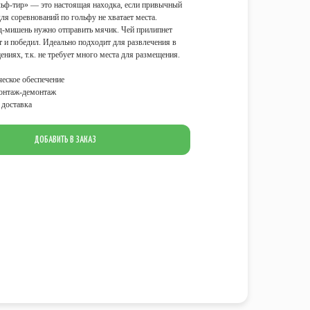
ьф-тир» — это настоящая находка, если привычный
для соревнований по гольфу не хватает места.
-мишень нужно отправить мячик. Чей прилипнет
т и победил. Идеально подходит для развлечения в
ниях, т.к. не требует много места для размещения.
еское обеспечение
онтаж-демонтаж
доставка
ДОБАВИТЬ В ЗАКАЗ