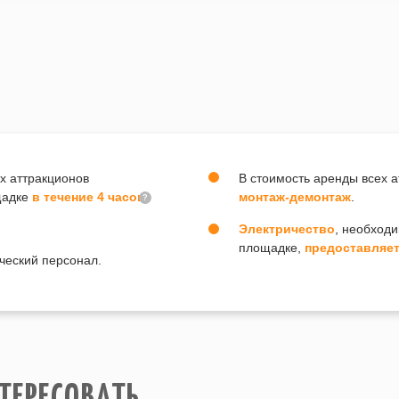
х аттракционов
В стоимость аренды всех 
щадке
в течение 4 часов
монтаж-демонтаж
.
?
Электричество
, необход
площадке,
предоставляет
ческий персонал.