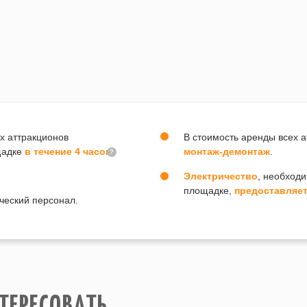
х аттракционов
В стоимость аренды всех 
щадке
в течение 4 часов
монтаж-демонтаж
.
?
Электричество
, необход
площадке,
предоставляет
ческий персонал.