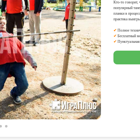
Кто-то говорит, 
популярный танец
планки в процес
практика выигры
✔
Полное технич
✔
Бесплатный м
✔
Пунктуальная 