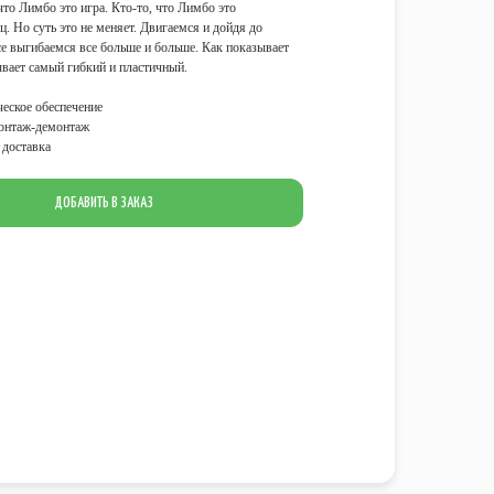
что Лимбо это игра. Кто-то, что Лимбо это
. Но суть это не меняет. Двигаемся и дойдя до
се выгибаемся все больше и больше. Как показывает
вает самый гибкий и пластичный.
еское обеспечение
онтаж-демонтаж
доставка
ДОБАВИТЬ В ЗАКАЗ