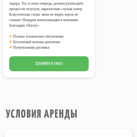
УСЛОВИЯ АРЕНДЫ
лидера. Тот, в свою очередь, должен руководить
процессом вглухую, параллельно слушая плеер.
Классическая схема: низы не видят, верхи не
слышат. Наладим коммуникации в компании
Стоимость аренды всех
благодаря «Пазлу».
предоставляемых аттракционов
рассчитывается из учета работы на
✔
Полное техническое обеспечение
площадке
в течение 4 часов
✔
Бесплатный монтаж-демонтаж
?
✔
Пунктуальная доставка
Возможна любая форма оплаты
услуг.
Все аттракционы обслуживает наш
ДОБАВИТЬ В ЗАКАЗ
технический персонал.
В стоимость аренды всех
аттракционов включен
бесплатный
монтаж-демонтаж
.
Электричество
, необходимое для
работы аттракционов на площадке,
предоставляет Заказчик
.