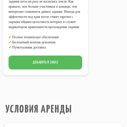
задания весы ни разу не коснулись земли. Как
УСЛОВИЯ АРЕНДЫ
правило, чем больше участников в команде, тем
интереснее становится данное задание. Иногда для
эффектности под края весов ставят тарелки с
сырыми яйцами целостность которых и служит
Стоимость аренды всех
индикатором правильности прохождения задания.
предоставляемых аттракционов
рассчитывается из учета работы на
✔
Полное техническое обеспечение
площадке
в течение 4 часов
?
✔
Бесплатный монтаж-демонтаж
✔
Пунктуальная доставка
Возможна любая форма оплаты
услуг.
Все аттракционы обслуживает наш
ДОБАВИТЬ В ЗАКАЗ
технический персонал.
В стоимость аренды всех
аттракционов включен
бесплатный
монтаж-демонтаж
.
Электричество
, необходимое для
работы аттракционов на площадке,
предоставляет Заказчик
.