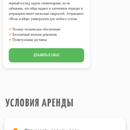
первый взгляд задача элементарная, но не
забываем, что яйца падают в хаотичном порядке и
аттракцион имеет несколько скоростей. Аттракцион
«Волк и яйца» универсален для любого сезона.
Стоимость аренды всех
предоставляемых аттракционов
✔
Полное техническое обеспечение
рассчитывается из учета работы на
✔
Бесплатный монтаж-демонтаж
площадке
в течение 4 часов
?
✔
Пунктуальная доставка
Возможна любая форма оплаты
услуг.
Все аттракционы обслуживает наш
ДОБАВИТЬ В ЗАКАЗ
технический персонал.
В стоимость аренды всех
аттракционов включен
бесплатный
монтаж-демонтаж
.
Электричество
, необходимое для
работы аттракционов на площадке,
предоставляет Заказчик
.
ВХОДИТ В ПОДБОРКИ