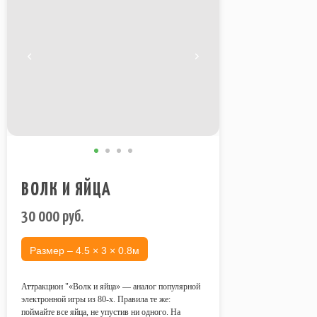
ВОЛК И ЯЙЦА
30 000
руб.
Размер – 4.5 × 3 × 0.8м
Аттракцион "«Волк и яйца» — аналог популярной
электронной игры из 80-х. Правила те же:
УСЛОВИЯ АРЕНДЫ
поймайте все яйца, не упустив ни одного. На