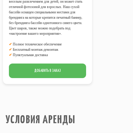
веселым развлечением для детей, он может стать
отличной фотозоной для взрослых. Наш сухой
УСЛОВИЯ АРЕНДЫ
бассейн оснащен специальными местами для
брендинга на которые крепится печатный баннер,
без брендинга бассейн однотонного синего цвета.
Цвет шаров, также можно подобрать под
Стоимость аренды всех
«настроение вашего мероприятия».
предоставляемых аттракционов
рассчитывается из учета работы на
✔
Полное техническое обеспечение
площадке
в течение 4 часов
?
✔
Бесплатный монтаж-демонтаж
Возможна любая форма оплаты
✔
Пунктуальная доставка
услуг.
Все аттракционы обслуживает наш
ДОБАВИТЬ В ЗАКАЗ
технический персонал.
В стоимость аренды всех
аттракционов включен
бесплатный
монтаж-демонтаж
.
Электричество
, необходимое для
работы аттракционов на площадке,
предоставляет Заказчик
.