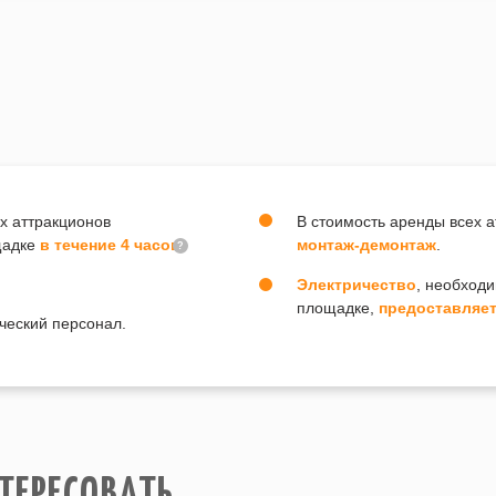
х аттракционов
В стоимость аренды всех 
щадке
в течение 4 часов
монтаж-демонтаж
.
?
Электричество
, необход
площадке,
предоставляет
ческий персонал.