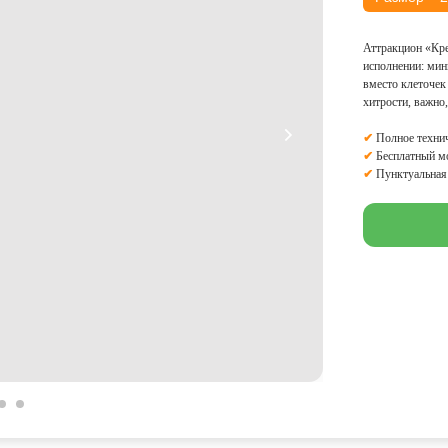
Аттракцион «Кре
исполнении: мин
вместо клеточек
хитрости, важно,
✔
Полное технич
✔
Бесплатный м
✔
Пунктуальная 