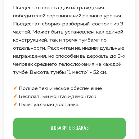
ДОБАВИТЬ В ЗАКАЗ
УСЛОВИЯ АРЕНДЫ
Стоимость аренды всех
предоставляемых аттракционов
рассчитывается из учета работы на
площадке
в течение 4 часов
?
Возможна любая форма оплаты
услуг.
Все аттракционы обслуживает наш
технический персонал.
В стоимость аренды всех
аттракционов включен
бесплатный
монтаж-демонтаж
.