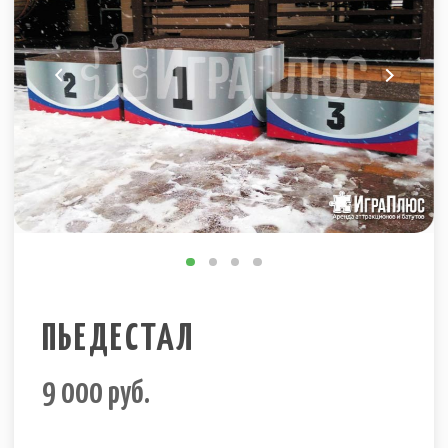
ПЬЕДЕСТАЛ
9 000
руб.
Пьедестал почета для награждения
победителей соревнований разного уровня.
Пьедестал сборно-разборный, состоит из 3
частей. Может быть установлен, как единой
конструкцией, так и тремя тумбами по
отдельности. Рассчитан на индивидуальные
награждения, но способен выдержать до 3-х
человек среднего телосложения на каждой
тумбе. Высота тумбы "1 место" - 52 см.
✔
Полное техническое обеспечение
✔
Бесплатный монтаж-демонтаж
✔
Пунктуальная доставка