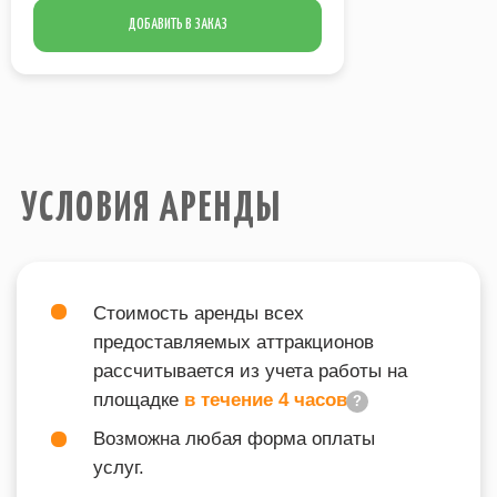
площадке
в течение 4 часов
?
ДОБАВИТЬ В ЗАКАЗ
Возможна любая форма оплаты
услуг.
Все аттракционы обслуживает наш
технический персонал.
В стоимость аренды всех
аттракционов включен
бесплатный
монтаж-демонтаж
.
Электричество
, необходимое для
работы аттракционов на площадке,
предоставляет Заказчик
.
ВХОДИТ В ПОДБОРКИ
VEGAS